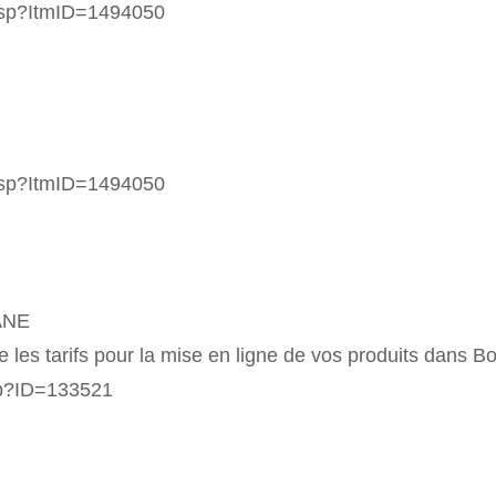
asp?ItmID=1494050
asp?ItmID=1494050
ANE
 que les tarifs pour la mise en ligne de vos produits dans
sp?ID=133521