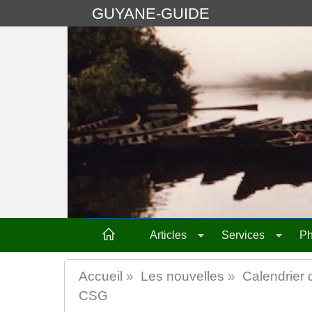
GUYANE-GUIDE
Articles
Services
Ph
Accueil
»
Les nouvelles
»
Calendrier 
CSG