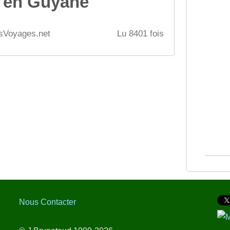
e en Guyane
esVoyages.net
Lu 8401 fois
Nous Contacter