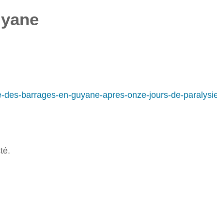
uyane
vee-des-barrages-en-guyane-apres-onze-jours-de-paraly
té.