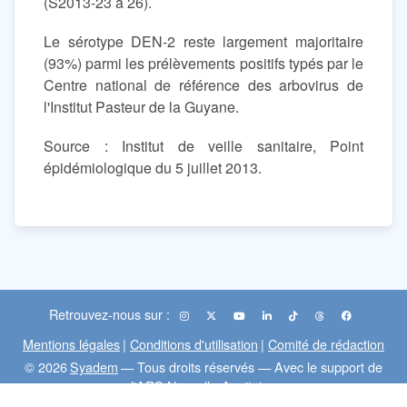
(S2013-23 à 26).
Le sérotype DEN-2 reste largement majoritaire
(93%) parmi les prélèvements positifs typés par le
Centre national de référence des arbovirus de
l'Institut Pasteur de la Guyane.
Source : Institut de veille sanitaire, Point
épidémiologique du 5 juillet 2013.
Retrouvez-nous sur :
Mentions légales
|
Conditions d'utilisation
|
Comité de rédaction
© 2026
Syadem
— Tous droits réservés — Avec le support de
l'ARS Nouvelle-Aquitaine