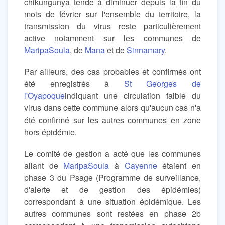
chikungunya tende à diminuer depuis la fin du
mois de février sur l'ensemble du territoire, la
transmission du virus reste particulièrement
active notamment sur les communes de
MaripaSoula
, de
Mana
et de
Sinnamary
.
Par ailleurs, des cas probables et confirmés ont
été enregistrés à
St Georges de
l'Oyapoque
indiquant une circulation faible du
virus dans cette commune alors qu'aucun cas n'a
été confirmé sur les autres communes en zone
hors épidémie.
Le comité de gestion a acté que les communes
allant de
MaripaSoula
à
Cayenne
étaient en
phase 3 du Psage (Programme de surveillance,
d'alerte et de gestion des épidémies)
correspondant à une situation épidémique. Les
autres communes sont restées en phase 2b