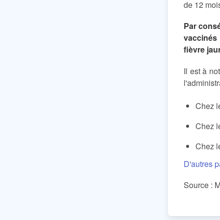
de 12 mois
Par consé
vaccinés 
fièvre jau
Il est à 
l'adminis
Chez l
Chez l
Chez l
D'autres p
Source : M