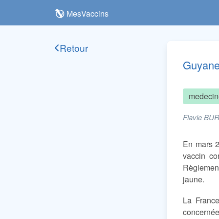
MesVaccins
Retour
Guyane :
medecin
Flavie BUR
En mars 2
vaccin co
Règlement 
jaune.
La France
concernées