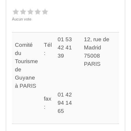
Aucun vote
01 53
12, rue de
Comité
Tél
42 41
Madrid
du
:
39
75008
Tourisme
PARIS
de
Guyane
à PARIS
01 42
fax
94 14
:
65