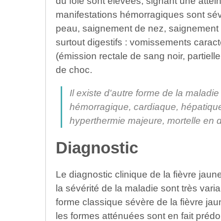
du foie sont élevées, signant une attei
manifestations hémorragiques sont sév
peau, saignement de nez, saignement 
surtout digestifs : vomissements carac
(émission rectale de sang noir, partiell
de choc.
Il existe d'autre forme de la maladi
hémorragique, cardiaque, hépatique
hyperthermie majeure, mortelle en d
Diagnostic
Le diagnostic clinique de la fièvre jaune
la sévérité de la maladie sont très vari
forme classique sévère de la fièvre jaun
les formes atténuées sont en fait prédo