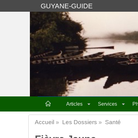
GUYANE-GUIDE
Articles
Services
Ph
Accueil
»
Les Dossiers
»
Santé