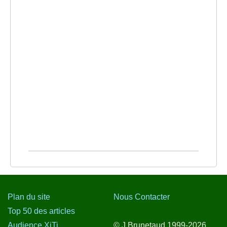
Plan du site
Nous Contacter
Top 50 des articles
Audience XiTi
© J.Brunetaud 1999-2026