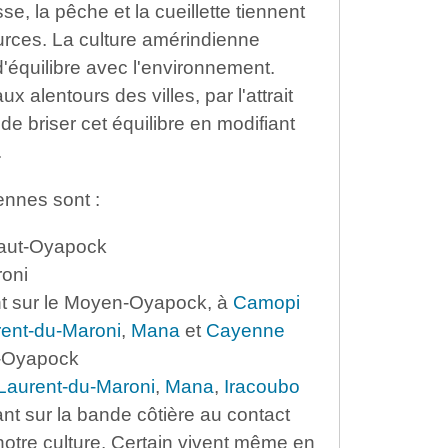
e, la pêche et la cueillette tiennent
urces. La culture amérindienne
d'équilibre avec l'environnement.
 alentours des villes, par l'attrait
e briser cet équilibre en modifiant
.
ennes sont :
Haut-Oyapock
oni
nt sur le Moyen-Oyapock, à
Camopi
rent-du-Maroni
,
Mana
et
Cayenne
as-Oyapock
-Laurent-du-Maroni
,
Mana
,
Iracoubo
vant sur la bande côtière au contact
notre culture. Certain vivent même en